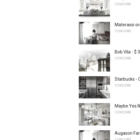
CONCORSI
Materassi or
CONCORSI
Bob Vila - $
CONCORSI
Starbucks - C
CONCORSI
Maybe.Yes.N
CONCORSI
Augason Far
CONCORSI