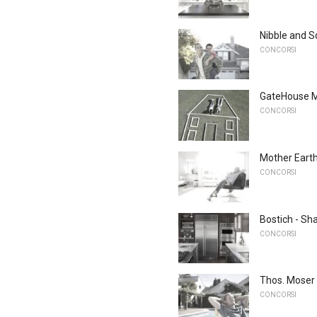
Nibble and S
CONCORSI
GateHouse M
CONCORSI
Mother Earth
CONCORSI
Bostich - S
CONCORSI
Thos. Moser -
CONCORSI