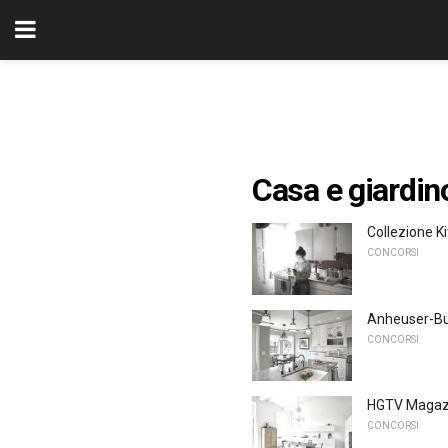
Casa e giardin
Collezione K
CONCORSI
Anheuser-Busc
CONCORSI
HGTV Magazine
CONCORSI