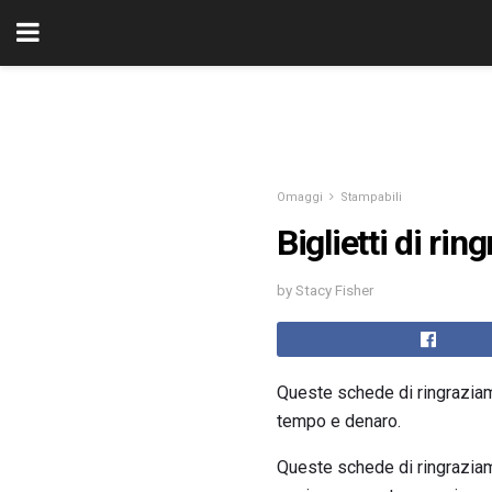
Omaggi
Stampabili
Biglietti di ri
by Stacy Fisher
Queste schede di ringraziame
tempo e denaro.
Queste schede di ringraziam