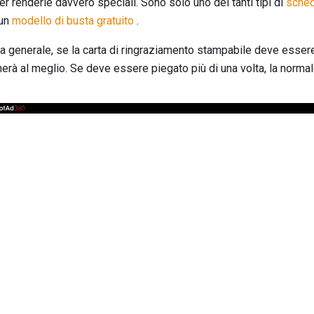
r renderle davvero speciali. Sono solo uno dei tanti tipi di
sched
 un
modello di busta gratuito
.
 generale, se la carta di ringraziamento stampabile deve essere
nerà al meglio. Se deve essere piegato più di una volta, la norma