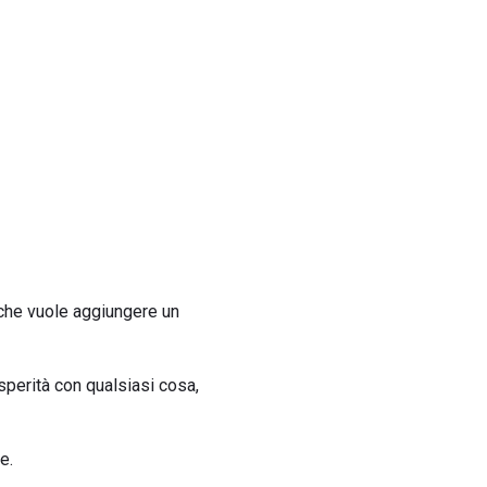
 che vuole aggiungere un
osperità con qualsiasi cosa,
e.