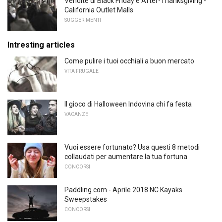
Vendite di Black Friday e After-Thanksgiving -
California Outlet Malls
SUGGERIMENTI
Intresting articles
Come pulire i tuoi occhiali a buon mercato
VITA FRUGALE
Il gioco di Halloween Indovina chi fa festa
VACANZE
Vuoi essere fortunato? Usa questi 8 metodi
collaudati per aumentare la tua fortuna
CONCORSI
Paddling.com - Aprile 2018 NC Kayaks
Sweepstakes
CONCORSI