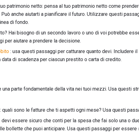
 tuo patrimonio netto: pensa al tuo patrimonio netto come prender
. Può anche aiutarti a pianificare il futuro. Utilizzare questi passa
linea di fondo.
ito? Hai bisogno di un secondo lavoro o uno di voi potrebbe ess
i per aiutare a prendere la decisione.
ebito
: usa questi passaggi per catturare quanto devi. Includere il 
data di scadenza per ciascun prestito o carta di credito.
una parte fondamentale della vita nei tuoi mezzi. Usa questi stru
: quali sono le fatture che ti aspetti ogni mese? Usa questi passagg
: devi essere sicuro che conti per la spesa che fai solo una o du
alle bollette che puoi anticipare. Usa questi passaggi per essere 