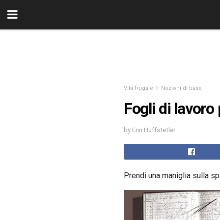
Vita frugale
Nozioni di base
Fogli di lavoro 
by Erin Huffstetler
Prendi una maniglia sulla sp