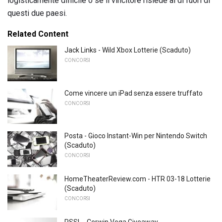
logisticamente difficile o se il vincitore risiede al di fuori di
questi due paesi.
Related Content
Jack Links - Wild Xbox Lotterie (Scaduto)
CONCORSI
Come vincere un iPad senza essere truffato
CONCORSI
Posta - Gioco Instant-Win per Nintendo Switch
(Scaduto)
CONCORSI
HomeTheaterReview.com - HTR 03-18 Lotterie
(Scaduto)
CONCORSI
PSSL - Cerwin Vega Giveaway