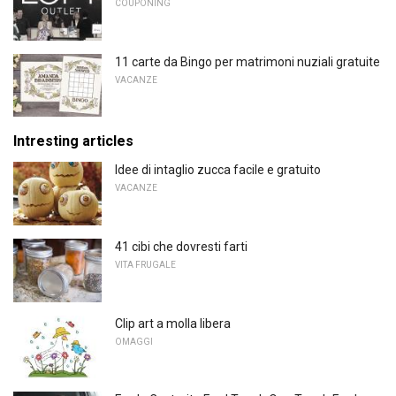
COUPONING
11 carte da Bingo per matrimoni nuziali gratuite
VACANZE
Intresting articles
Idee di intaglio zucca facile e gratuito
VACANZE
41 cibi che dovresti farti
VITA FRUGALE
Clip art a molla libera
OMAGGI