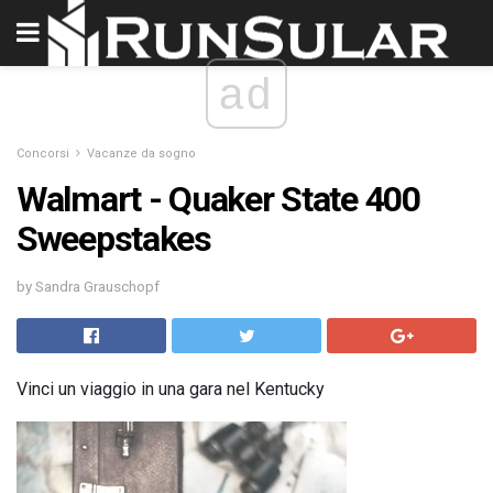
ad
Concorsi
Vacanze da sogno
Walmart - Quaker State 400
Sweepstakes
by Sandra Grauschopf
Vinci un viaggio in una gara nel Kentucky