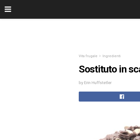
Vita frugale
Ingredienti
Sostituto in sc
by Erin Huffstetler