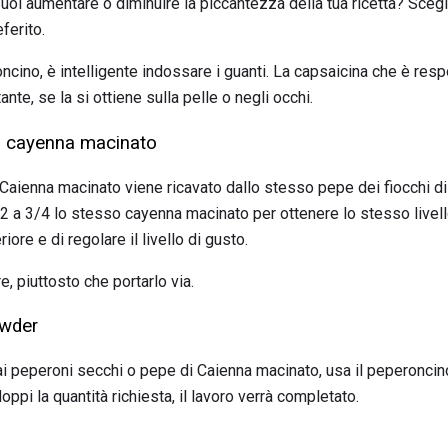
oi aumentare o diminuire la piccantezza della tua ricetta? Scegl
eferito.
cino, è intelligente indossare i guanti. La capsaicina che è resp
tante, se la si ottiene sulla pelle o negli occhi.
di cayenna macinato
aienna macinato viene ricavato dallo stesso pepe dei fiocchi di 
2 a 3/4 lo stesso cayenna macinato per ottenere lo stesso livello
riore e di regolare il livello di gusto.
e, piuttosto che portarlo via.
owder
ai peperoni secchi o pepe di Caienna macinato, usa il peperoncin
oppi la quantità richiesta, il lavoro verrà completato.