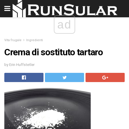
ad
Vita frugale
Ingredienti
Crema di sostituto tartaro
by Erin Huffstetler