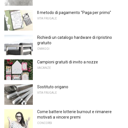
Il metodo di pagamento "Paga per primo"
VITA FRUGALE
Richiedi un catalogo hardware di ripristino
gratuito
OMAGGI
Campioni gratuiti di invito a nozze
VACANZE
Sostituto origano
VITA FRUGALE
Come battere lotterie burnout e rimanere
motivati ​​a vincere premi
CONCORSI